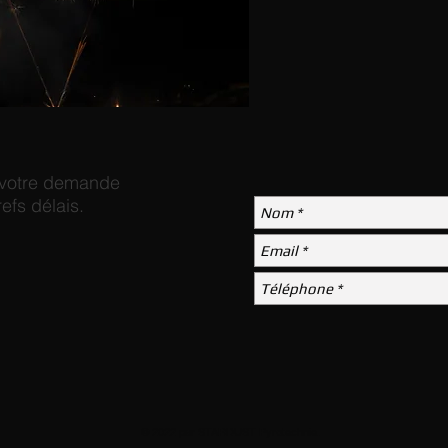
 votre demande
efs délais.
© 2022 par STARDUST Pyrotechnie.