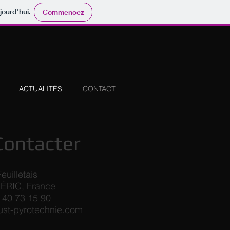
jourd'hui.
Commencez
ACTUALITÉS
CONTACT
Contacter
euilletais
ÉRIC, France
 40 73 15 90
ust-pyrotechnie.com