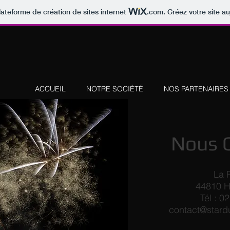
lateforme de création de sites internet
.com
. Créez votre site au
ACCUEIL
NOTRE SOCIÉTÉ
NOS PARTENAIRES
Nous 
La F
44810 H
Tél :
02
contact@stard